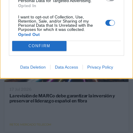
Personal Data for Targeted Advertising.
Opted In
I want to opt-out of Collection, Use,
Retention, Sale, and/or Sharing of my
Personal Data that Is Unrelated with the
Purposes for which it was collected.
Opted Out
CONFIRM
Data Deletion
Data Access
Privacy Policy
17 Jul 2026
La revisión de MARCo debe garantizar la inversión y
preservar el liderazgo español en fibra
RETOS MERCADO TELECOM