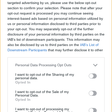
disminuido en los últimos meses, esperándose
targeted advertising by us, please use the below opt-out
que con el Congreso del Partido en octubre de
section to confirm your selection. Please note that after your
opt-out request is processed you may continue seeing
2017 las autoridades den prioridad al crecimiento
interest-based ads based on personal information utilized by
en detrimento de los ajustes y las reformas. Aun
us or personal information disclosed to third parties prior to
así, no puede despreciarse la posibilidad de que el
your opt-out. You may separately opt-out of the further
disclosure of your personal information by third parties on the
mercado perciba signos contradictorios en la
IAB’s list of downstream participants. This information may
orientación de la política económica y cambiaria
also be disclosed by us to third parties on the
IAB’s List of
Downstream Participants
that may further disclose it to other
que generen tensiones y salidas de capital.
third parties.
Fuente: Tendencias del Dinero
Personal Data Processing Opt Outs
I want to opt-out of the Sharing of my
ETIQUETAS
personal data.
ANÁLISIS
ECONOMÍA
ESPAÑA
EUROPA
Opted In
I want to opt-out of the Sale of my
Personal Data.
Opted In
Hoy destacamos
I want to opt-out of processing my