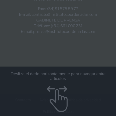
Fax: (+34) 91 575 89 77
E-mail:
contacto@institutocoordenadas.com
GABINETE DE PRENSA
Teléfono: (+34) 661 000 231
E-mail:
prensa@institutocoordenadas.com
Contacto
Aviso legal
Política de privacidad
Política de cookies