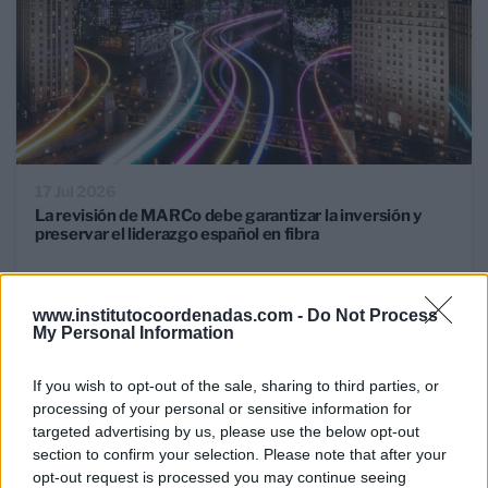
17 Jul 2026
La revisión de MARCo debe garantizar la inversión y
preservar el liderazgo español en fibra
www.institutocoordenadas.com -
Do Not Process
RETOS MERCADO TELECOM
My Personal Information
If you wish to opt-out of the sale, sharing to third parties, or
processing of your personal or sensitive information for
targeted advertising by us, please use the below opt-out
section to confirm your selection. Please note that after your
opt-out request is processed you may continue seeing