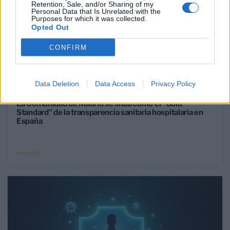
Retention, Sale, and/or Sharing of my
Personal Data that Is Unrelated with the
Purposes for which it was collected.
Opted Out
CONFIRM
Data Deletion
Data Access
Privacy Policy
24 Jun 2026
La Comunidad de Madrid se sitúa como el “Gold
Standard” de la transparencia sanitaria hospitalaria en
España
ANÁLISIS