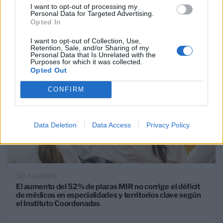
I want to opt-out of processing my
RETOS MERCADO TELECOM
Personal Data for Targeted Advertising.
Opted In
I want to opt-out of Collection, Use,
Retention, Sale, and/or Sharing of my
Personal Data that Is Unrelated with the
Purposes for which it was collected.
Opted Out
CONFIRM
Data Deletion
Data Access
Privacy Policy
30 Jun 2026
El aumento del 52% de plazas MIR no corrige el déficit
de médicos en especialidades y territorios clave según
el Instituto Coordenadas