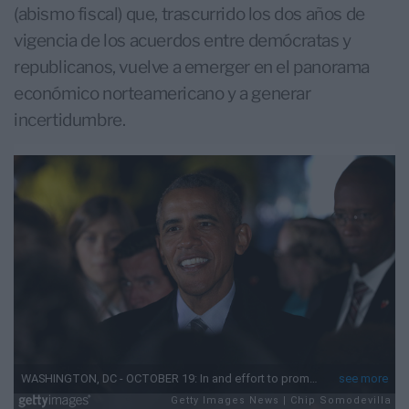
(abismo fiscal) que, trascurrido los dos años de
vigencia de los acuerdos entre demócratas y
republicanos, vuelve a emerger en el panorama
económico norteamericano y a generar
incertidumbre.