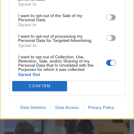
Opted In
I want to opt-out of the Sale of my
Personal Data.
Opted In
17 Jul 2026
I want to opt-out of processing my
Personal Data for Targeted Advertising.
La revisión de MARCo debe garantizar la inversión y
Opted In
preservar el liderazgo español en fibra
I want to opt-out of Collection, Use,
Retention, Sale, and/or Sharing of my
Personal Data that Is Unrelated with the
Purposes for which it was collected.
RETOS MERCADO TELECOM
Opted Out
CONFIRM
Data Deletion
Data Access
Privacy Policy