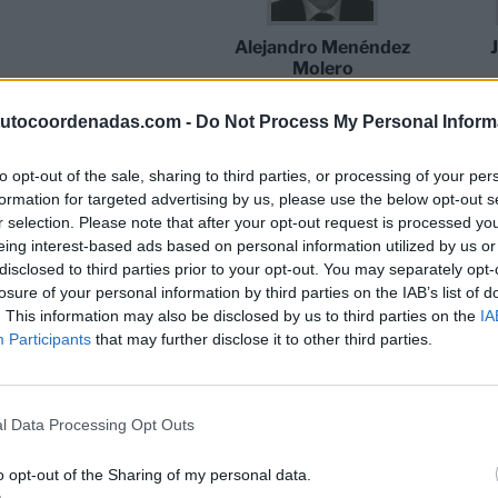
Alejandro Menéndez
Molero
Presidente e Consultor
Jurídico
tutocoordenadas.com -
Do Not Process My Personal Inform
to opt-out of the sale, sharing to third parties, or processing of your per
formation for targeted advertising by us, please use the below opt-out s
r selection. Please note that after your opt-out request is processed y
eing interest-based ads based on personal information utilized by us or
disclosed to third parties prior to your opt-out. You may separately opt-
losure of your personal information by third parties on the IAB’s list of
Andreu Cruañas
Enrique Bacigalupo
. This information may also be disclosed by us to third parties on the
IA
Secretário Gera
Vice-secretário geral
Participants
that may further disclose it to other third parties.
D
l Data Processing Opt Outs
o opt-out of the Sharing of my personal data.