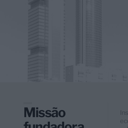
Missão
In
ec
fundadora