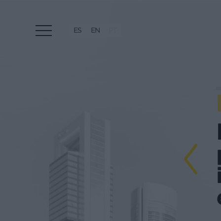
ES
EN
PT
mente, uma
ficiente e