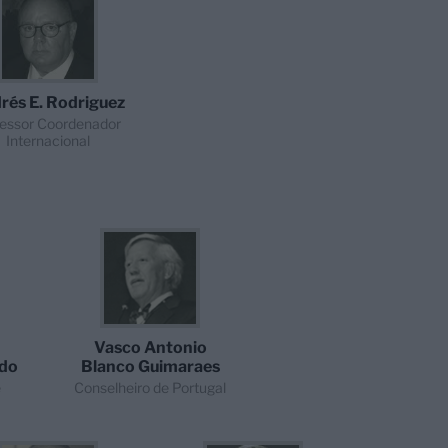
rés E. Rodriguez
essor Coordenador
Internacional
Vasco Antonio
rdo
Blanco Guimaraes
e
Conselheiro de Portugal