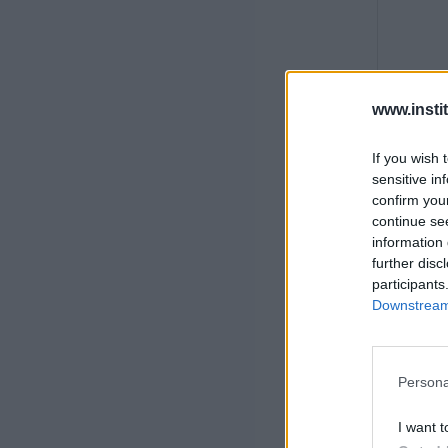
www.insti
If you wish 
sensitive in
confirm you
continue se
information 
further disc
participants
Downstream 
Persona
I want t