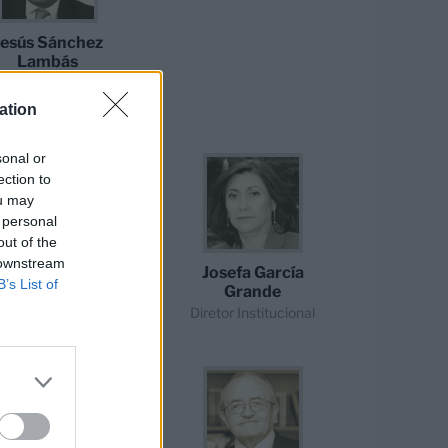
Jesús Sánchez
Lambás
Vice-Presidente
Executivo
ation
sonal or
ection to
ou may
 personal
out of the
 downstream
Ismael Crespo
Josefa García
B’s List of
Martínez
Grande
iretor Acadêmico
Diretor Institucional