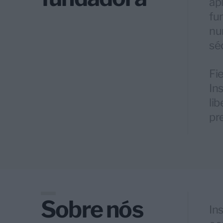
ap
fu
nu
sé
Fi
In
li
pr
Sobre nós
In