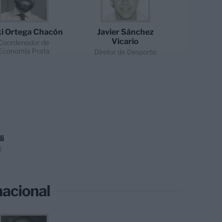
ki Ortega Chacón
Javier Sánchez
Vicario
Coordenador de
Economia Prata
Diretor de Desporto
li
l
nacional