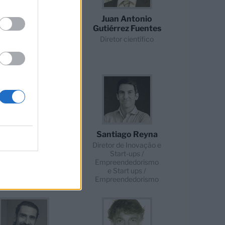
rnando Jauregui
Juan Antonio
Gutiérrez Fuentes
retor de Estratégia
Diretor científico
an José Abó de
Santiago Reyna
Juan
Diretor de Inovação e
Start-ups /
etor de Experiência
Empreendedorismo
e Start ups /
Empreendedorismo