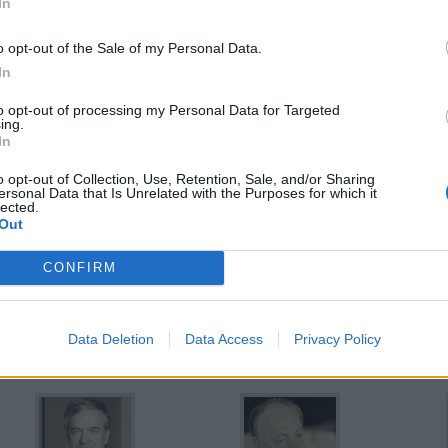
In
Carlos Díaz Güell
Francisco Caamaño
Fe
o opt-out of the Sale of my Personal Data.
Domínguez
Diretor de Análise
Di
In
Secretária
Coordenadora
to opt-out of processing my Personal Data for Targeted
ing.
In
o opt-out of Collection, Use, Retention, Sale, and/or Sharing
ersonal Data that Is Unrelated with the Purposes for which it
lected.
Out
Eva Valle Maestro
José Luis Álvarez
Ju
CONFIRM
Gilsanz
Diretora de
Transformação
Consultor Jurídico
Dir
Data Deletion
Data Access
Privacy Policy