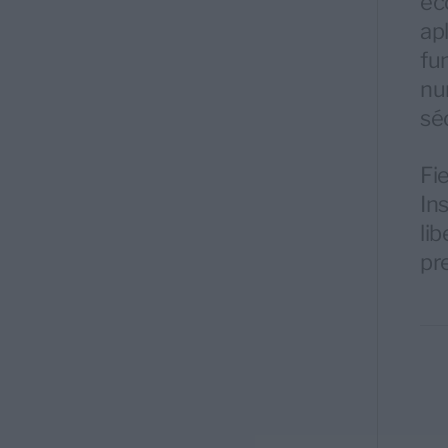
ec
ap
fu
nu
sé
Fi
In
li
pr