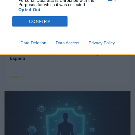
Personal Data that Is Unrelated with the
Purposes for which it was collected.
Opted Out
CONFIRM
24 Jun 2026
Data Deletion
Data Access
Privacy Policy
La Comunidad de Madrid se sitúa como el “Gold
Standard” de la transparencia sanitaria hospitalaria en
España
ANÁLISIS