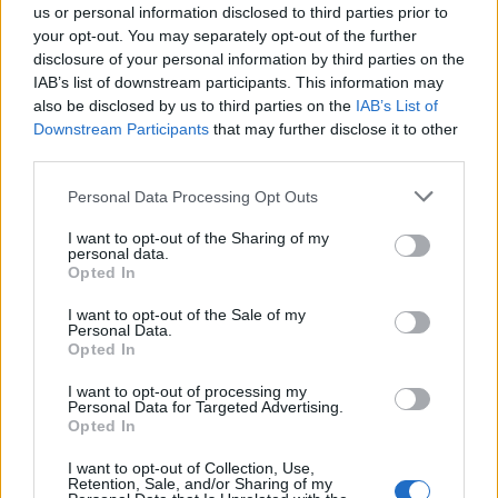
us or personal information disclosed to third parties prior to
your opt-out. You may separately opt-out of the further
disclosure of your personal information by third parties on the
IAB’s list of downstream participants. This information may
also be disclosed by us to third parties on the
IAB’s List of
Downstream Participants
that may further disclose it to other
30 Jun 2026
third parties.
El aumento del 52% de plazas MIR no corrige el déficit
de médicos en especialidades y territorios clave según
Personal Data Processing Opt Outs
el Instituto Coordenadas
I want to opt-out of the Sharing of my
personal data.
Opted In
ANÁLISIS
I want to opt-out of the Sale of my
Personal Data.
Opted In
I want to opt-out of processing my
Personal Data for Targeted Advertising.
Opted In
I want to opt-out of Collection, Use,
Retention, Sale, and/or Sharing of my