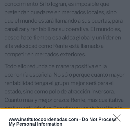
conocimiento. Si lo logran, es imposible que
pretendan quedarse en mercados locales, sino
que el mundo estará llamando a sus puertas, para
canalizar y rentabilizar su operativa. El mundo es,
desde hace tiempo, esa aldea global y un líder en
alta velocidad como Renfe está llamado a
competir en mercados exteriores.
Todo ello redunda de manera positiva en la
economía española. No sólo porque cuanto mayor
rentabilidad tenga el grupo, mejor será para el
estado, sino como polo de atracción inversora.
Cuanto más y mejor crezca Renfe, más cualitativa
será su actividad en España y su contribución a la
economía.
www.institutocoordenadas.com -
Do Not Process
My Personal Information
SOBRE EL INSTITUTO COORDENADAS DE