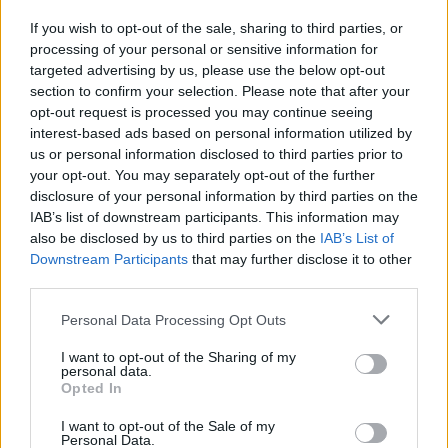
GOBERNANZA Y ECONOMIA APLICADA
If you wish to opt-out of the sale, sharing to third parties, or
processing of your personal or sensitive information for
Institución de pensamiento e investigación de la
targeted advertising by us, please use the below opt-out
section to confirm your selection. Please note that after your
interacción entre gobernanza y economía aplicada
opt-out request is processed you may continue seeing
para avanzar en constructivo y en decisivo sobre el
interest-based ads based on personal information utilized by
trinomio: bienestar social, progreso económico y
us or personal information disclosed to third parties prior to
your opt-out. You may separately opt-out of the further
sostenibilidad ambiental; en pleno entorno
disclosure of your personal information by third parties on the
evolutivo sin precedentes desde finales del Siglo
IAB’s list of downstream participants. This information may
XVIII y principios del XIX con la revolución
also be disclosed by us to third parties on the
IAB’s List of
Downstream Participants
that may further disclose it to other
industrial. Fiel a sus principios fundacionales de
third parties.
independencia, apartidismo y pluralidad, el
Personal Data Processing Opt Outs
Instituto lidera proactivamente la fusión entre la
esencia y la innovación de la liberalización
I want to opt-out of the Sharing of my
personal data.
económica, como mejor modelo de afrontar los
Opted In
retos presentes y futuros de país, de Europa y del
I want to opt-out of the Sale of my
mundo.
Personal Data.