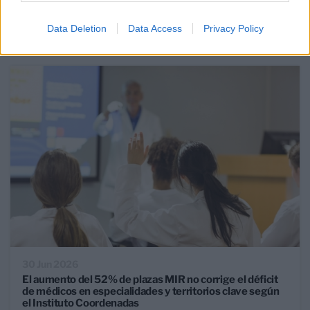
Data Deletion
Data Access
Privacy Policy
RETOS MERCADO TELECOM
30 Jun 2026
El aumento del 52% de plazas MIR no corrige el déficit
de médicos en especialidades y territorios clave según
el Instituto Coordenadas