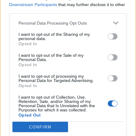
Downstream Participants
that may further disclose it to other
third parties.
Hoy destacamos
Personal Data Processing Opt Outs
I want to opt-out of the Sharing of my
personal data.
Opted In
I want to opt-out of the Sale of my
Personal Data.
Opted In
I want to opt-out of processing my
Personal Data for Targeted Advertising.
Opted In
I want to opt-out of Collection, Use,
Retention, Sale, and/or Sharing of my
Personal Data that Is Unrelated with the
Purposes for which it was collected.
Opted Out
17 Jul 2026
La revisión de MARCo debe garantizar la inversión y
preservar el liderazgo español en fibra
CONFIRM