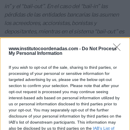
in” y el “bail-out”. En el caso del “bail-in” las
pérdidas de las entidades bancarias las asumen
los acreedores, accionistas, bonistas y
depositantes, mientras en el sistema “bail-out” es
el estado, la ciudadanía en su conjunto con sus
impuestos quien asume el coste de la
www.institutocoordenadas.com -
Do Not Process
My Personal Information
recapitalización. En resumen, la recapitalización
interna se llama “bail-in”, en contraposición al
If you wish to opt-out of the sale, sharing to third parties, or
“bail-out” que supone una inyección de capital
processing of your personal or sensitive information for
targeted advertising by us, please use the below opt-out
externo, la mayoría de las veces de origen público.
section to confirm your selection. Please note that after your
opt-out request is processed you may continue seeing
Fuente: Tendencias del Dinero
interest-based ads based on personal information utilized by
us or personal information disclosed to third parties prior to
your opt-out. You may separately opt-out of the further
ETIQUETAS
disclosure of your personal information by third parties on the
ANÁLISIS
ECONOMÍA
POLÍTICAS PÚBLICAS
IAB’s list of downstream participants. This information may
also be disclosed by us to third parties on the
IAB’s List of