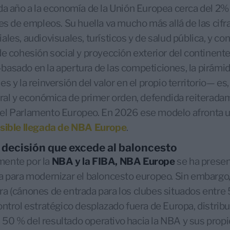
da año a la economía de la Unión Europea cerca del 2%
es de empleos. Su huella va mucho más allá de las cifra
les, audiovisuales, turísticos y de salud pública, y co
de cohesión social y proyección exterior del continent
asado en la apertura de las competiciones, la pirámide
s y la reinversión del valor en el propio territorio— es
ural y económica de primer orden, defendida reiterada
el Parlamento Europeo. En 2026 ese modelo afronta 
osible llegada de NBA Europe
.
decisión que excede al baloncesto
mente por la
NBA y la FIBA, NBA Europe
se ha prese
a para modernizar el baloncesto europeo. Sin embargo, 
a (cánones de entrada para los clubes situados entre
ontrol estratégico desplazado fuera de Europa, distrib
0 % del resultado operativo hacia la NBA y sus propi