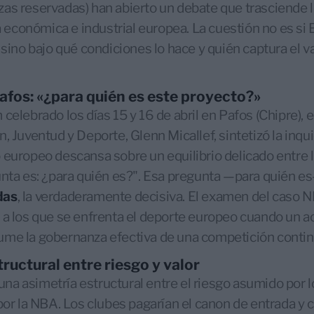
as reservadas) han abierto un debate que trasciende l
ca económica e industrial europea. La cuestión no es si
, sino bajo qué condiciones lo hace y quién captura el 
afos: «¿para quién es este proyecto?»
 celebrado los días 15 y 16 de abril en Pafos (Chipre),
, Juventud y Deporte, Glenn Micallef, sintetizó la inqui
 europeo descansa sobre un equilibrio delicado entre l
unta es: ¿para quién es?". Esa pregunta —para quién es—
das
, la verdaderamente decisiva. El examen del caso
 a los que se enfrenta el deporte europeo cuando un a
ume la gobernanza efectiva de una competición contin
ructural entre riesgo y valor
a una asimetría estructural entre el riesgo asumido por
por la NBA. Los clubes pagarían el canon de entrada y c