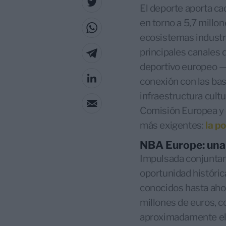
El deporte aporta ca
en torno a 5,7 millon
ecosistemas industria
principales canales 
deportivo europeo —b
conexión con las base
infraestructura cult
Comisión Europea y 
más exigentes:
la p
NBA Europe: una 
Impulsada conjunta
oportunidad históric
conocidos hasta ahor
millones de euros, c
aproximadamente el 5