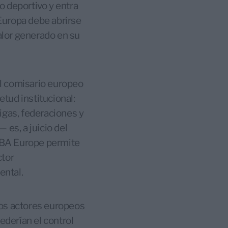
o deportivo y entra
 Europa debe abrirse
valor generado en su
 el comisario europeo
etud institucional:
igas, federaciones y
 es, a juicio del
 NBA Europe permite
ctor
ental.
 los actores europeos
ederían el control