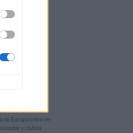
directa con su
e las cifras
 de operadores
gmentación
s europeos hacen
cia: la Basketball
rsión y, en el caso
europeo subrayando
del valor en el
a de Europa entra en
anizadas y clubes