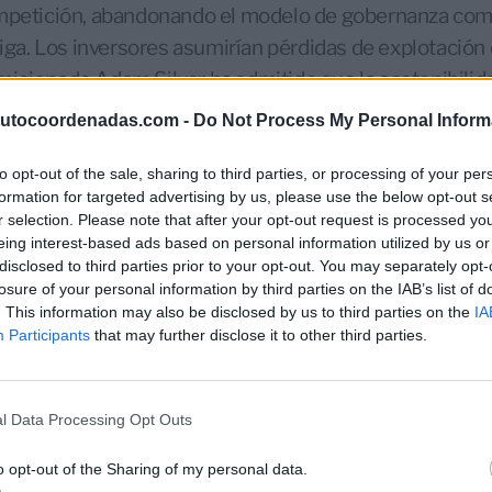
ompetición, abandonando el modelo de gobernanza com
oliga. Los inversores asumirían pérdidas de explotació
isionado Adam Silver ha admitido que la sostenibilid
as— con escasa visibilidad de retorno y baja liquidez d
tutocoordenadas.com -
Do Not Process My Personal Inform
roximadamente la mitad del canon inicial, participaría 
 conservaría el control estratégico del proyecto, sin a
to opt-out of the sale, sharing to third parties, or processing of your per
formation for targeted advertising by us, please use the below opt-out s
al. La lógica económica resultante es nítida: Europa as
r selection. Please note that after your opt-out request is processed y
.
eing interest-based ads based on personal information utilized by us or
disclosed to third parties prior to your opt-out. You may separately opt-
vo: dudas sobre la calidad real
losure of your personal information by third parties on the IAB’s list of
mía, el producto deportivo plantea interrogantes de fo
. This information may also be disclosed by us to third parties on the
IA
Participants
that may further disclose it to other third parties.
rope se nutriría de los mejores jugadores disponible
 que compiten en la NBA, lo que sugiere una función
 destino final del talento. Un límite salarial estricto re
l Data Processing Opt Outs
iga, con clubes consolidados, ciudades históricas y afic
desventaja competitiva clara. El riesgo de que NBA Eur
o opt-out of the Sharing of my personal data.