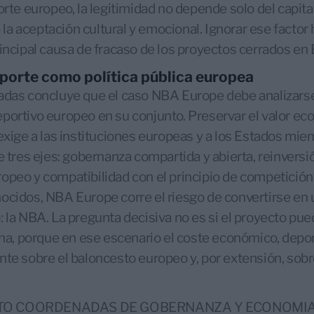
orte europeo, la legitimidad no depende solo del capital
a aceptación cultural y emocional. Ignorar ese factor h
rincipal causa de fracaso de los proyectos cerrados en
eporte como política pública europea
nadas concluye que el caso NBA Europe debe analizars
portivo europeo en su conjunto. Preservar el valor eco
 exige a las instituciones europeas y a los Estados mi
e tres ejes: gobernanza compartida y abierta, reinversió
opeo y compatibilidad con el principio de competición
nocidos, NBA Europe corre el riesgo de convertirse en
: la NBA. La pregunta decisiva no es si el proyecto pue
ona, porque en ese escenario el coste económico, deport
nte sobre el baloncesto europeo y, por extensión, sob
UTO COORDENADAS DE GOBERNANZA Y ECONOMI