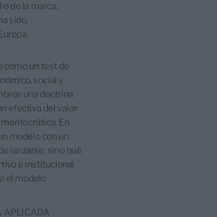
 o de la marca:
a sido,
 Europa.
e como un test de
nómico, social y
embros una doctrina
n efectiva del valor
 meritocrática. En
 un modelo con un
de lanzarse, sino qué
ivo e institucional
re el modelo
A APLICADA