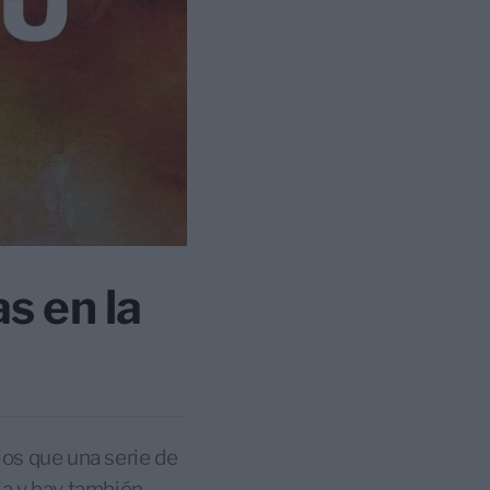
s en la
los que una serie de
ria y hay también