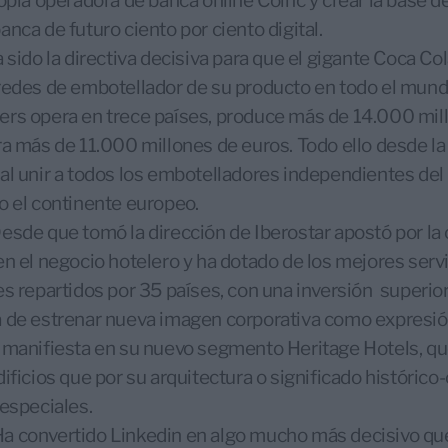
ropia operadora de banca online Coinc y crear la base 
nca de futuro ciento por ciento digital.
a sido la directiva decisiva para que el gigante Coca C
redes de embotellador de su producto en todo el mund
rs opera en trece países, produce más de 14.000 mill
ra más de 11.000 millones de euros. Todo ello desde la
al unir a todos los embotelladores independientes del 
o el continente europeo.
Desde que tomó la dirección de Iberostar apostó por l
en el negocio hotelero y ha dotado de los mejores serv
es repartidos por 35 países, con una inversión superio
 de estrenar nueva imagen corporativa como expresión
 manifiesta en su nuevo segmento Heritage Hotels, q
ificios que por su arquitectura o significado histórico-
 especiales.
 Ha convertido Linkedin en algo mucho más decisivo que