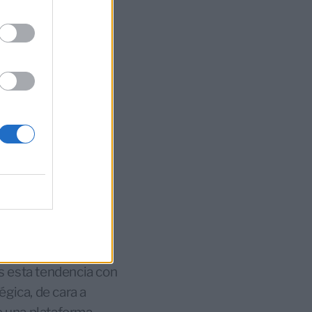
dilla estaba al
sin perspectivas de
añía y puso a María
 PepsiCo, al frente.
ás de 110 millones
 nuestra fronteras.
 en el camino de la
 los mecanismos que
sotros. Los
ro universo y a
rama bancario
rgánico y no por
s esta tendencia con
gica, de cara a