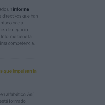
ado un
informe
ce directivos que han
entado hacia
los de negocio
 Informe tiene la
áxima competencia,
s que impulsan la
en alfabético. Así,
está formado