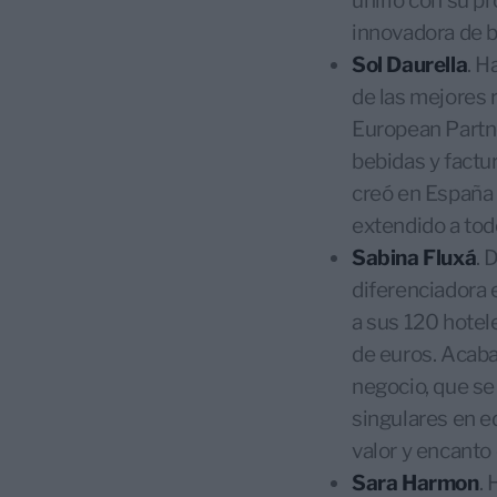
unirlo con su p
innovadora de ba
Sol Daurella
. H
de las mejores 
European Partne
bebidas y factu
creó en España 
extendido a tod
Sabina Fluxá
. 
diferenciadora 
a sus 120 hotel
de euros. Acaba
negocio, que se
singulares en ed
valor y encanto
Sara Harmon
.