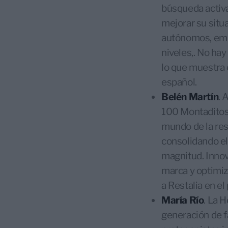
búsqueda activa
mejorar su situa
autónomos, emp
niveles,. No ha
lo que muestra 
español.
Belén Martín
. 
100 Montaditos,
mundo de la res
consolidando el
magnitud. Innova
marca y optimiz
a Restalia en e
María Río
. La 
generación de f