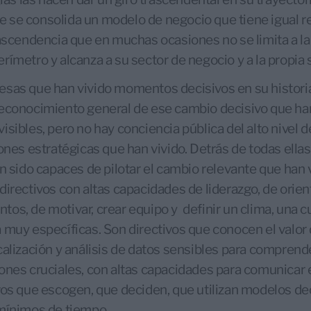
 se consolida un modelo de negocio que tiene igual re
rascendencia que en muchas ocasiones no se limita a l
rímetro y alcanza a su sector de negocio y a la propia 
esas que han vivido momentos decisivos en su histor
econocimiento general de ese cambio decisivo que han
isibles, pero no hay conciencia pública del alto nivel 
ones estratégicas que han vivido. Detrás de todas ellas
an sido capaces de pilotar el cambio relevante que han 
irectivos con altas capacidades de liderazgo, de orienta
os, de motivar, crear equipo y definir un clima, una c
 muy específicas. Son directivos que conocen el valor 
calización y análisis de datos sensibles para comprende
ones cruciales, con altas capacidades para comunicar 
vos que escogen, que deciden, que utilizan modelos dec
 mínimos de tiempo.