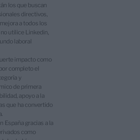
tán los que buscan
ionales directivos,
ejora a todos los
no utilice Linkedin,
mundo laboral
e fuerte impacto como
por completo el
tegoría y
ómico de primera
ilidad, apoyo a la
las que ha convertido
a.
n España gracias a la
derivados como