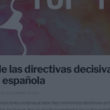
 las directivas decisiva
 española
9 DE NOVIEMBRE DE 2018
rporaciones empresariales hay momentos decisivos en 
gias las hacen dar un giro trascendental en su trayecto