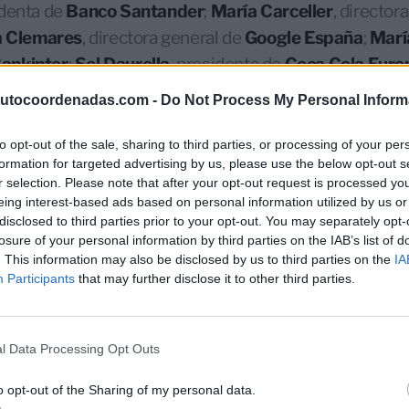
identa de
Banco Santander
;
María Carceller
, director
a Clemares
, directora general de
Google España
;
Marí
ankinter
;
Sol Daurella
, presidenta de
Coca Cola Euro
uxá
, directora general de
Iberostar
;
Sara Harmon
, dir
tutocoordenadas.com -
Do Not Process My Personal Inform
y Portugal
;
Belén Martín
, directora general de
Restal
Gilead España
;
Marie Eve Rougeot
, directora genera
to opt-out of the sale, sharing to third parties, or processing of your per
formation for targeted advertising by us, please use the below opt-out s
ral de IT de
Indra
;
Olga Sánchez
, CEO de
Axa Seguros
r selection. Please note that after your opt-out request is processed y
ora general de
Iberdrola España
;
Susana Voces
, direc
eing interest-based ads based on personal information utilized by us or
oria Zignoni
, directora general de Downstream en
Re
disclosed to third parties prior to your opt-out. You may separately opt-
losure of your personal information by third parties on the IAB’s list of
. This information may also be disclosed by us to third parties on the
IA
tro años después de asumir la presidencia del Santand
Participants
that may further disclose it to other third parties.
s para poner a punto la maquinaria del banco para hace
 futuro: la digitalización operativa, que va a permitir a
os ser vicios financieros con la avalancha de fintech q
l Data Processing Opt Outs
e un nuevo modelo de corporación bancaria imprescind
o opt-out of the Sharing of my personal data.
obales, en un escenario de inevitables concentracione