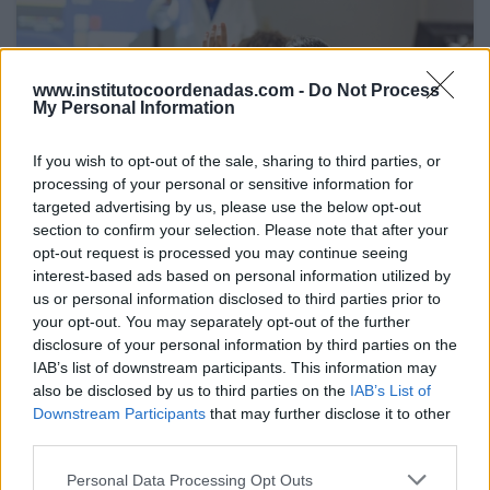
www.institutocoordenadas.com -
Do Not Process
My Personal Information
If you wish to opt-out of the sale, sharing to third parties, or
processing of your personal or sensitive information for
targeted advertising by us, please use the below opt-out
section to confirm your selection. Please note that after your
30 Jun 2026
opt-out request is processed you may continue seeing
El aumento del 52% de plazas MIR no corrige el déficit
de médicos en especialidades y territorios clave según
interest-based ads based on personal information utilized by
el Instituto Coordenadas
us or personal information disclosed to third parties prior to
your opt-out. You may separately opt-out of the further
disclosure of your personal information by third parties on the
ANÁLISIS
IAB’s list of downstream participants. This information may
also be disclosed by us to third parties on the
IAB’s List of
Downstream Participants
that may further disclose it to other
third parties.
Personal Data Processing Opt Outs