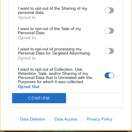
I want to opt-out of the Sharing of my
personal data.
Opted In
I want to opt-out of the Sale of my
Personal Data.
Opted In
I want to opt-out of processing my
Personal Data for Targeted Advertising.
Opted In
24 Jun 2026
I want to opt-out of Collection, Use,
La Comunidad de Madrid se sitúa como el “Gold
Retention, Sale, and/or Sharing of my
Standard” de la transparencia sanitaria hospitalaria en
Personal Data that Is Unrelated with the
España
Purposes for which it was collected.
Opted Out
CONFIRM
ANÁLISIS
Data Deletion
Data Access
Privacy Policy