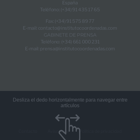
España
Teléfono: (+34) 91 435 17 65
Fax: (+34) 91 575 89 77
E-mail:
contacto@institutocoordenadas.com
GABINETE DE PRENSA
Teléfono: (+34) 661 000 231
E-mail:
prensa@institutocoordenadas.com
Contacto
Aviso legal
Política de privacidad