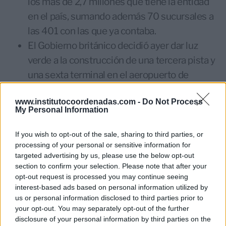
los más de 2,7 millones que tiene la entidad
en el país, sumando además 70 sucursales a
las 401 con las que ya contaba.
El Gobierno británico decidió ayer dar luz
verde a la construcción de una tercera pista y
una sexta terminal en el aeropuerto de
Heathrow con un coste equivalente a 19.700
www.institutocoordenadas.com -
Do Not Process
millones de euros. El aeropuerto británico
My Personal Information
tiene como gestor y primer accionista a la
compañía española Ferrovial, con un 25% del
If you wish to opt-out of the sale, sharing to third parties, or
processing of your personal or sensitive information for
capital.
targeted advertising by us, please use the below opt-out
Indra se ha adjudicado un contrato de un
section to confirm your selection. Please note that after your
valor de 23 millones de euros para la
opt-out request is processed you may continue seeing
interest-based ads based on personal information utilized by
modernización de los sistemas de operación
us or personal information disclosed to third parties prior to
de la red de transmisión de energía en
your opt-out. You may separately opt-out of the further
disclosure of your personal information by third parties on the
Eslovaquia