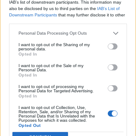
IAB’s list of downstream participants. This information may
ACS ha comprado el 14% de la ingeniería
also be disclosed by us to third parties on the
IAB’s List of
cotizada local UGL, y ha lanzado una OPA por
Downstream Participants
that may further disclose it to other
third parties.
el 86% restante, por un total de 356 millones
de euros.
Personal Data Processing Opt Outs
ACS ha conseguido un contrato minero en
I want to opt-out of the Sharing of my
personal data.
Canadá por un valor de 570 millones de
Opted In
euros.
I want to opt-out of the Sale of my
OHL será el único accionista de la
Personal Data.
Opted In
constructora Judlau, con sede en Nueva York,
tras la compra del 49% que aún no poseía a
I want to opt-out of processing my
Personal Data for Targeted Advertising.
su fundador, Thomas Lovino.
Opted In
Fuente: Tendencias del Dinero
I want to opt-out of Collection, Use,
Retention, Sale, and/or Sharing of my
Personal Data that Is Unrelated with the
Purposes for which it was collected.
ETIQUETAS
Opted Out
ANÁLISIS
ESPAÑA
INNOVACIÓN EMPRESARIAL