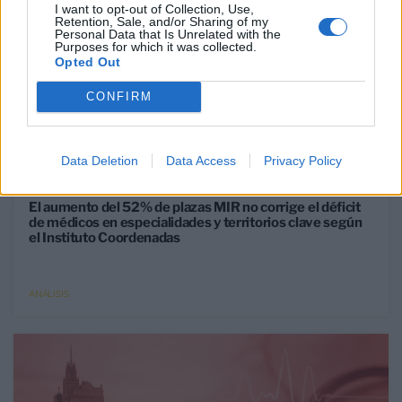
I want to opt-out of Collection, Use,
Retention, Sale, and/or Sharing of my
Personal Data that Is Unrelated with the
Purposes for which it was collected.
Opted Out
CONFIRM
Data Deletion
Data Access
Privacy Policy
30 Jun 2026
El aumento del 52% de plazas MIR no corrige el déficit
de médicos en especialidades y territorios clave según
el Instituto Coordenadas
ANÁLISIS