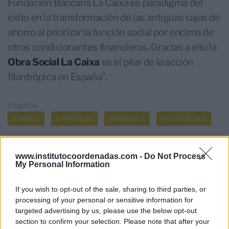
Fundación Bancaria La Caixa es paradigma del
éxito en la transformación de las antiguas cajas de
ahorro al priorizar la función social por encima de
otros condicionantes financieros. Gracias a ello la
Obra Social La Caixa
es el pilar de la acción
filantrópica en España”.
ETIQUETAS
ESPAÑA
EMPRESAS
RANKINGS
FILANTROPÍA
www.institutocoordenadas.com -
Do Not Process
My Personal Information
Hoy destacamos
If you wish to opt-out of the sale, sharing to third parties, or
processing of your personal or sensitive information for
targeted advertising by us, please use the below opt-out
section to confirm your selection. Please note that after your