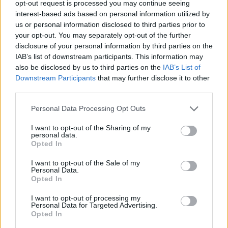
opt-out request is processed you may continue seeing
interest-based ads based on personal information utilized by
us or personal information disclosed to third parties prior to
your opt-out. You may separately opt-out of the further
disclosure of your personal information by third parties on the
IAB’s list of downstream participants. This information may
also be disclosed by us to third parties on the
IAB’s List of
Downstream Participants
that may further disclose it to other
third parties.
17 Jul 2026
Personal Data Processing Opt Outs
La revisión de MARCo debe garantizar la inversión y
preservar el liderazgo español en fibra
I want to opt-out of the Sharing of my
personal data.
Opted In
I want to opt-out of the Sale of my
RETOS MERCADO TELECOM
Personal Data.
Opted In
I want to opt-out of processing my
Personal Data for Targeted Advertising.
Opted In