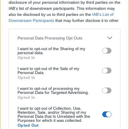
institucionales en este ámbito contribuirán al
disclosure of your personal information by third parties on the
IAB’s list of downstream participants. This information may
reforzamiento de la solidez monárquica en
also be disclosed by us to third parties on the
IAB’s List of
Marruecos.
Downstream Participants
that may further disclose it to other
third parties.
SOBRE EL INSTITUTO COORDENADAS DE
GOBERNANZA Y ECONOMIA APLICADA
Personal Data Processing Opt Outs
I want to opt-out of the Sharing of my
Institución de pensamiento e investigación de la
personal data.
Opted In
interacción entre gobernanza y economía aplicada
para avanzar en constructivo y en decisivo sobre el
I want to opt-out of the Sale of my
Personal Data.
trinomio: bienestar social, progreso económico y
Opted In
sostenibilidad ambiental; en pleno entorno
I want to opt-out of processing my
evolutivo sin precedentes desde finales del Siglo
Personal Data for Targeted Advertising.
Opted In
XVIII y principios del XIX con la revolución
industrial. Fiel a sus principios fundacionales de
I want to opt-out of Collection, Use,
Retention, Sale, and/or Sharing of my
Personal Data that Is Unrelated with the
independencia, apartidismo y pluralidad, el
Purposes for which it was collected.
Instituto lidera proactivamente la fusión entre la
Opted Out