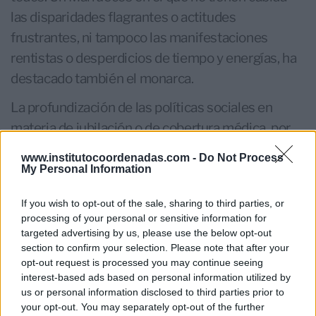
las disparidades flagrantes o actitudes
frustrantes, ni tampoco las manifestaciones
rentistas o desperdicios de tiempo y energías, ha
destacado también el monarca.
La profundización de las políticas sociales en
materia de jubilación o de cobertura médica, por
citar dos de las principales demandas sociales,
www.institutocoordenadas.com -
Do Not Process
puede marcar la nueva etapa del reinado de
My Personal Information
Mohamed VI.
If you wish to opt-out of the sale, sharing to third parties, or
A medida que el desarrollo económico
processing of your personal or sensitive information for
targeted advertising by us, please use the below opt-out
incremente la riqueza nacional, la mejora de las
section to confirm your selection. Please note that after your
capacidades públicas y de la oferta de servicios a
opt-out request is processed you may continue seeing
interest-based ads based on personal information utilized by
través de la colaboración privada, la mayor
us or personal information disclosed to third parties prior to
disponibilidad de recursos y propuestas
your opt-out. You may separately opt-out of the further