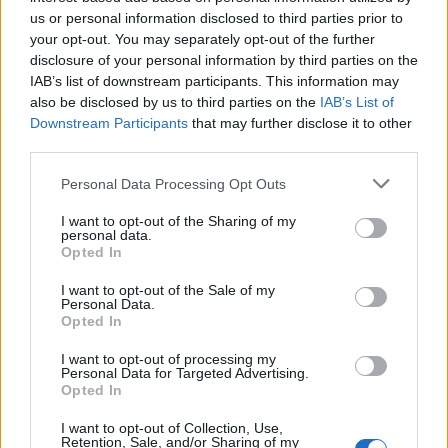
us or personal information disclosed to third parties prior to
your opt-out. You may separately opt-out of the further
disclosure of your personal information by third parties on the
IAB’s list of downstream participants. This information may
also be disclosed by us to third parties on the
IAB’s List of
Downstream Participants
that may further disclose it to other
third parties.
30 Jun 2026
El aumento del 52% de plazas MIR no corrige el déficit
Personal Data Processing Opt Outs
de médicos en especialidades y territorios clave según
el Instituto Coordenadas
I want to opt-out of the Sharing of my
personal data.
Opted In
ANÁLISIS
I want to opt-out of the Sale of my
Personal Data.
Opted In
I want to opt-out of processing my
Personal Data for Targeted Advertising.
Opted In
I want to opt-out of Collection, Use,
Retention, Sale, and/or Sharing of my