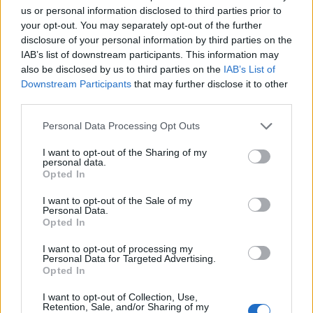
playa es demasiado malo, largo y empinado. Un
us or personal information disclosed to third parties prior to
your opt-out. You may separately opt-out of the further
hecho que no le ha librado de ser invadida en el
disclosure of your personal information by third parties on the
pasado para realizar acampadas nocturnas en ella,
IAB’s list of downstream participants. This information may
also be disclosed by us to third parties on the
IAB’s List of
a pesar de que la Ordenanza Municipal del Uso y
Downstream Participants
that may further disclose it to other
Disfrute de las Playas de Nerja no permite que se
third parties.
realicen acampadas ni hogueras en las mismas.
Personal Data Processing Opt Outs
SOBRE EL INSTITUTO COORDENADAS DE
I want to opt-out of the Sharing of my
GOBERNANZA Y ECONOMIA APLICADA
personal data.
Opted In
Institución de pensamiento e investigación de la
I want to opt-out of the Sale of my
interacción entre gobernanza y economía aplicada
Personal Data.
Opted In
para avanzar en constructivo y en decisivo sobre el
I want to opt-out of processing my
trinomio: bienestar social, progreso económico y
Personal Data for Targeted Advertising.
sostenibilidad ambiental; en pleno entorno
Opted In
evolutivo sin precedentes desde finales del Siglo
I want to opt-out of Collection, Use,
Retention, Sale, and/or Sharing of my
XVIII y principios del XIX con la revolución