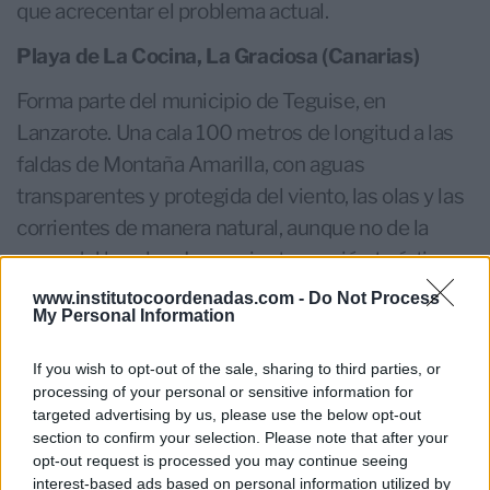
que acrecentar el problema actual.
Playa de La Cocina, La Graciosa (Canarias)
Forma parte del municipio de Teguise, en
Lanzarote. Una cala 100 metros de longitud a las
faldas de Montaña Amarilla, con aguas
transparentes y protegida del viento, las olas y las
corrientes de manera natural, aunque no de la
mano del hombre. La creciente presión turística
de los últimos años está poniendo en riesgo el
www.institutocoordenadas.com -
Do Not Process
My Personal Information
valor natural de un ecosistema muy escaso del
entorno canario.
If you wish to opt-out of the sale, sharing to third parties, or
processing of your personal or sensitive information for
Caleta de Maro, Nerja (Andalucía)
targeted advertising by us, please use the below opt-out
section to confirm your selection. Please note that after your
A cuatro kilómetros de Nerja, le protege del
opt-out request is processed you may continue seeing
creciente turismo el hecho de que el acceso a esta
interest-based ads based on personal information utilized by