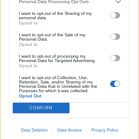
la sostenibilidad de un sistema de salud universal.
Personal Data Processing Opt Outs
Para elaborarlo, el ICGEA tiene en cuenta
I want to opt-out of the Sharing of my
personal data.
parámetros como la calidad asistencial, el servicio
Opted In
hospitalario, el bienestar y la satisfacción
I want to opt-out of the Sale of my
percibidos por el paciente, así como la capacidad
Personal Data.
Opted In
innovadora, la atención personalizada y la
eficiencia en el uso de los recursos asignados.
I want to opt-out of processing my
Personal Data for Targeted Advertising.
Opted In
El IEH se elabora con base en tres ejes: IEH
General –los 10 mejores centros a nivel nacional–,
I want to opt-out of Collection, Use,
Retention, Sale, and/or Sharing of my
IEH autonómico –los cinco mejores de cada CC.
Personal Data that Is Unrelated with the
Purposes for which it was collected.
AA.– e IEH por especialidades –los tres mejores,
Opted Out
según especialidad–.
CONFIRM
Para la elaboración de este exhaustivo análisis, el
ICGEA ha realizado 2.100 encuestas a
Data Deletion
Data Access
Privacy Policy
profesionales del ámbito de la salud en España