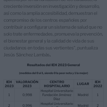
creciente inversión en investigación y desarrollo,
así como la amplia accesibilidad, demuestran el
compromiso de los centros españoles por
contribuir a configurar un sistema de salud que no
solo trate enfermedades, promueva la prevención,
el bienestar general y la calidad de vida de sus
ciudadanos en todas sus vertientes"
,
puntualiza
Jesús Sánchez Lambás
.
Resultados del IEH 2023 General
(medidos del 0 al 1, siendo 0 la peor nota y 1 la mejor)
IEH
VALORACIÓN
CENTRO
IEH
LUGAR
2023
2023
HOSPITALARIO
2022
Hospital Universitario
1
0,998
Fundación Jiménez
Madrid
1
Díaz
Hospital Universitario
2
0,996
Madrid
2