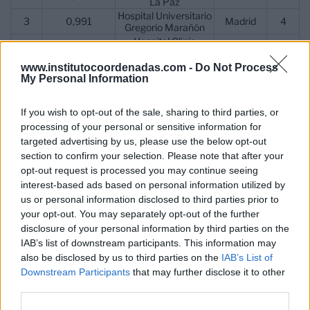
La Paz
Hospital Universitario
3
0,991
Madrid
4
Gregorio Marañón
Hospital Clinic
4
0,984
Barcelona
3
Barcelona
Hospital Universitario
www.institutocoordenadas.com -
Do Not Process
5
0,982
Barcelona
6
My Personal Information
Vall d'Hebron
Hospital Ruber
6
0,977
Madrid
7
Internacional
If you wish to opt-out of the sale, sharing to third parties, or
Hospital Universitario
7
0,975
Madrid
5
processing of your personal or sensitive information for
Clínico San Carlos
targeted advertising by us, please use the below opt-out
Hospital Universitari i
8
0,972
Valencia
9
Politècnic La Fe
section to confirm your selection. Please note that after your
Centro Médico
opt-out request is processed you may continue seeing
9
0,959
Barcelona
-
Teknon
interest-based ads based on personal information utilized by
Hospital Quirónsalud
us or personal information disclosed to third parties prior to
10
0,957
Barcelona
8
Barcelona
your opt-out. You may separately opt-out of the further
disclosure of your personal information by third parties on the
IAB’s list of downstream participants. This information may
El
Índice de Excelencia Hospitalaria (IEH)
analiza
also be disclosed by us to third parties on the
IAB’s List of
los centros hospitalarios españoles públicos y
Downstream Participants
that may further disclose it to other
third parties.
privados con mayor compromiso con la calidad y