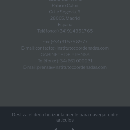
Palacio Colón
Calle Segovia, 6.
28005, Madrid
España
Teléfono: (+34) 91 435 17 65
Fax: (+34) 91 575 89 77
E-mail:
contacto@institutocoordenadas.com
GABINETE DE PRENSA
Teléfono: (+34) 661 000 231
E-mail:
prensa@institutocoordenadas.com
Desliza el dedo horizontalmente para navegar entre
artículos