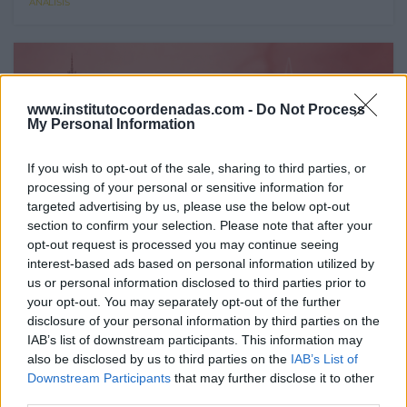
ANÁLISIS
www.institutocoordenadas.com -
Do Not Process
My Personal Information
If you wish to opt-out of the sale, sharing to third parties, or
processing of your personal or sensitive information for
targeted advertising by us, please use the below opt-out
section to confirm your selection. Please note that after your
opt-out request is processed you may continue seeing
interest-based ads based on personal information utilized by
us or personal information disclosed to third parties prior to
your opt-out. You may separately opt-out of the further
24 Jun 2026
disclosure of your personal information by third parties on the
La Comunidad de Madrid se sitúa como el “Gold
Standard” de la transparencia sanitaria hospitalaria en
IAB’s list of downstream participants. This information may
España
also be disclosed by us to third parties on the
IAB’s List of
Downstream Participants
that may further disclose it to other
third parties.