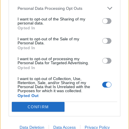
ANÁLISIS
Personal Data Processing Opt Outs
I want to opt-out of the Sharing of my
personal data.
09 Jun 2026
Opted In
Los estándares internacionales redefinen la calidad en la
sanidad privada española
I want to opt-out of the Sale of my
Personal Data.
Opted In
I want to opt-out of processing my
ANÁLISIS
Personal Data for Targeted Advertising.
Opted In
I want to opt-out of Collection, Use,
Retention, Sale, and/or Sharing of my
03 Jun 2026
Personal Data that Is Unrelated with the
Purposes for which it was collected.
El crecimiento de la categoría exige criterios públicos,
Opted Out
homogéneos y transparentes sobre el uso de la
denominación kéfir
CONFIRM
ANÁLISIS
Data Deletion
Data Access
Privacy Policy