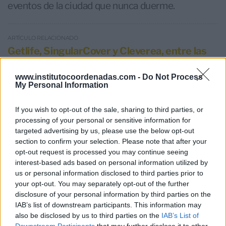
eventos de la ciudad que nunca duerme.
ARTÍCULO RELACIONADO
Getlife, SingularCover y Cleverea, entre las
insurtech españolas más prometedoras
www.institutocoordenadas.com -
Do Not Process
My Personal Information
Jesús Sánchez Lambás, vicepresidente Ejecutivo
If you wish to opt-out of the sale, sharing to third parties, or
del Instituto Coordenadas, afirma que “en España
processing of your personal or sensitive information for
hay mucho talento joven que además arriesga con
targeted advertising by us, please use the below opt-out
section to confirm your selection. Please note that after your
nuevos modelos de negocio que ponen en jaque
opt-out request is processed you may continue seeing
sectores tradicionales y en ocasiones
interest-based ads based on personal information utilized by
anquilosados. Las nuevas generaciones,
us or personal information disclosed to third parties prior to
your opt-out. You may separately opt-out of the further
marcadas por la creatividad y la búsqueda del
disclosure of your personal information by third parties on the
éxito profesional, la flexibilidad laboral y la
IAB’s list of downstream participants. This information may
also be disclosed by us to third parties on the
IAB’s List of
movilidad no buscan un trabajo a largo plazo. Su