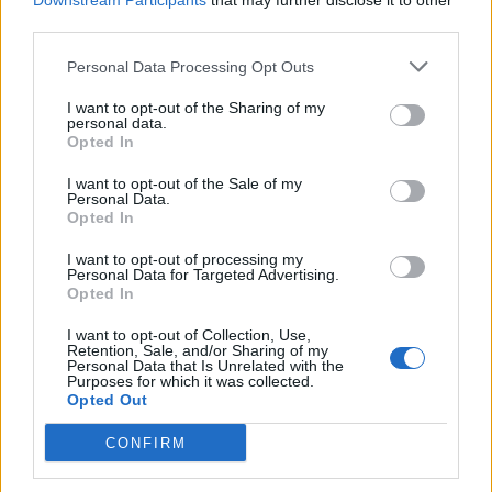
Downstream Participants
that may further disclose it to other
mentalidad emprendedora y la necesidad de
third parties.
apostar por su desarrollo personal en un momento
Personal Data Processing Opt Outs
de transformación social, económica y
tecnológica hace que cada vez sean más los que
I want to opt-out of the Sharing of my
personal data.
ven en el emprendimiento la mejor salida tras
Opted In
finalizar sus estudios. Y esta mentalidad y
I want to opt-out of the Sale of my
Personal Data.
capacidad emprendedora redunda sin duda, no
Opted In
solo en los sectores en los que desarrollan su
I want to opt-out of processing my
actividad sino en la economía y la cultura general
Personal Data for Targeted Advertising.
Opted In
del país. Un cambio de paradigma: de querer ser
funcionarios a involucrarse en la construcción del
I want to opt-out of Collection, Use,
Retention, Sale, and/or Sharing of my
futuro”.
Personal Data that Is Unrelated with the
Purposes for which it was collected.
Opted Out
SOBRE EL INSTITUTO COORDENADAS DE
GOBERNANZA Y ECONOMIA APLICADA
CONFIRM
Institución de pensamiento e investigación de la