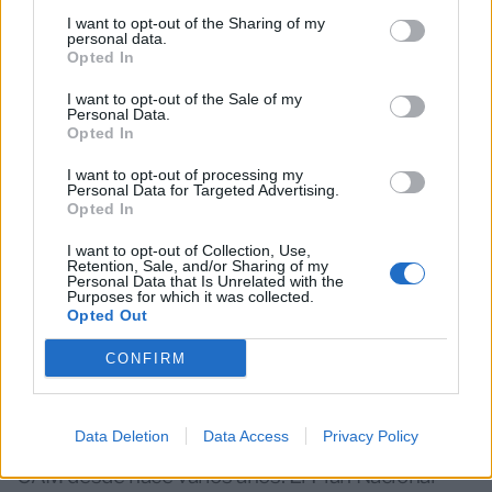
I want to opt-out of the Sharing of my
MIR, redimensionar las plantillas o invertir en
personal data.
Opted In
investigación y cultura de la salud, pero no de
forma concreta en una región, sino a nivel
I want to opt-out of the Sale of my
Personal Data.
nacional, ya que es un asunto de magnitud estatal
Opted In
y no local, tal y como se está dejando entrever. La
I want to opt-out of processing my
oncología ha de enfrentarse a los retos de futuro
Personal Data for Targeted Advertising.
Opted In
para seguir situándose al mismo nivel, incluso
superar, a países referentes como Estados
I want to opt-out of Collection, Use,
Retention, Sale, and/or Sharing of my
Personal Data that Is Unrelated with the
Unidos, para lo que es necesario adoptar modelos
Purposes for which it was collected.
asistenciales diferenciadores e impulsar
Opted Out
estrategias alineadas a nivel regional y nacional
CONFIRM
para crear un sistema oncológico robusto y
preparado para afrontar con éxito las terribles
Data Deletion
Data Access
Privacy Policy
cifras que se prevén, tal y como está haciendo la
CAM desde hace varios años. El Plan Nacional