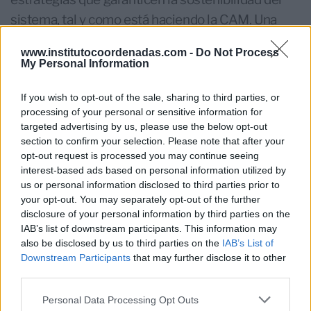
sistema, tal y como está haciendo la CAM. Una
región que, en sintonía con la Comisión y el
www.institutocoordenadas.com -
Do Not Process
Parlamento Europeo, cuenta con una sólida red
My Personal Information
para avanzar contra el cáncer gracias a la puesta
If you wish to opt-out of the sale, sharing to third parties, or
en marcha de diferentes planes de acción con el
processing of your personal or sensitive information for
fin de que la atención al paciente de cáncer sea
targeted advertising by us, please use the below opt-out
eficiente, sostenible y equitativa para todos los
section to confirm your selection. Please note that after your
opt-out request is processed you may continue seeing
ciudadanos”
.
interest-based ads based on personal information utilized by
us or personal information disclosed to third parties prior to
Entidades y expertos a los que tiene acceso el
your opt-out. You may separately opt-out of the further
Grupo de Estudios e Investigación del Instituto
disclosure of your personal information by third parties on the
Coordenadas
coinciden en la necesidad de
IAB’s list of downstream participants. This information may
also be disclosed by us to third parties on the
IAB’s List of
impulsar a nivel nacional una serie de medidas
Downstream Participants
that may further disclose it to other
orientadas a mejorar el abordaje del cáncer en
third parties.
términos de prevención, acceso, equidad y
Personal Data Processing Opt Outs
eficiencia, lo que pasa por “aumentar las plazas