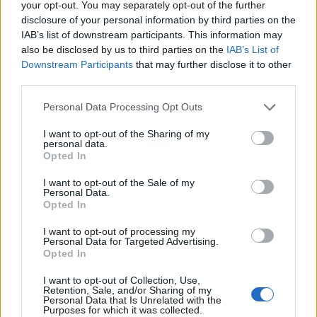
estudiantes de doctorado en España
your opt-out. You may separately opt-out of the further
disclosure of your personal information by third parties on the
IAB’s list of downstream participants. This information may
also be disclosed by us to third parties on the
IAB’s List of
Downstream Participants
that may further disclose it to other
third parties.
30 May 2018
Personal Data Processing Opt Outs
La universidad Antonio de Nebrija
firma un acuerdo de colaboración
I want to opt-out of the Sharing of my
personal data.
con el Instituto Coordenadas de
Opted In
Gobernanza y Economía Aplicada
I want to opt-out of the Sale of my
Personal Data.
Opted In
I want to opt-out of processing my
Personal Data for Targeted Advertising.
Opted In
I want to opt-out of Collection, Use,
Retention, Sale, and/or Sharing of my
Personal Data that Is Unrelated with the
Purposes for which it was collected.