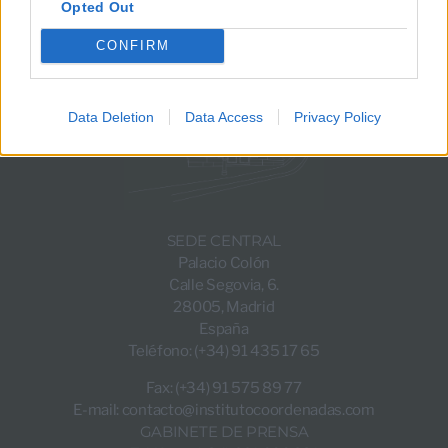
Opted Out
CONFIRM
Data Deletion
Data Access
Privacy Policy
SEDE CENTRAL
Palacio Colón
Calle Segovia, 6.
28005, Madrid
España
Teléfono: (+34) 91 435 17 65
Fax: (+34) 91 575 89 77
E-mail:
contacto@institutocoordenadas.com
GABINETE DE PRENSA