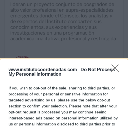
lideran un proyecto conjunto de posgrados de
alto valor profesional en supra-especialidades
emergentes donde el Consejo, los analistas y
de expertos del Instituto comparten sus
conocimientos, sus experiencias y sus
investigaciones en una programación
academica cualitativa, profesional y restringida
www.institutocoordenadas.com -
Do Not Process
My Personal Information
If you wish to opt-out of the sale, sharing to third parties, or
Pontificia Universidad del Perú y el
processing of your personal or sensitive information for
Instituto Coordenadas
targeted advertising by us, please use the below opt-out
Desarrollan un calendario docente anual donde
section to confirm your selection. Please note that after your
el Consejo, los analistas y de expertos del
opt-out request is processed you may continue seeing
Instituto imparten una serie de programas y
interest-based ads based on personal information utilized by
clases en Peru, y también acogen a grupos de
us or personal information disclosed to third parties prior to