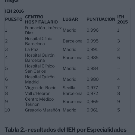
IEH 2016
CENTRO
IEH
PUESTO
LUGAR
PUNTUACIÓN
HOSPITALARIO
2015
Fundación Jiménez
1
Madrid
0,996
1
Díaz
Hospital Clínic
2
Barcelona
0,995
3
Barcelona
3
La Paz
Madrid
0,991
2
Hospital Quirón
4
Barcelona
0,985
6
Barcelona
Hospital Clínico
5
Madrid
0,984
--
San Carlos
Hospital Quirón
6
Madrid
0,980
4
Madrid
7
Virgen del Rocío
Sevilla
0,977
7
8
Vall d’Hebron
Barcelona
0,972
8
Centro Médico
9
Barcelona
0,969
9
Teknon
10
Gregorio Marañón
Madrid
0,961
5
Tabla 2.- resultados del IEH por Especialidades