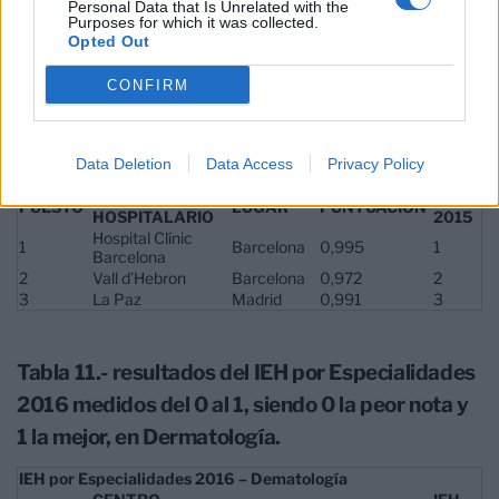
Personal Data that Is Unrelated with the
Purposes for which it was collected.
Opted Out
Tabla 10.- resultados del IEH por Especialidades
CONFIRM
2016 medidos del 0 al 1, siendo 0 la peor nota y
1 la mejor, en Neumología.
Data Deletion
Data Access
Privacy Policy
IEH por Especialidades 2016 – Neumología
CENTRO
IEH
PUESTO
LUGAR
PUNTUACIÓN
HOSPITALARIO
2015
Hospital Clínic
1
Barcelona
0,995
1
Barcelona
2
Vall d’Hebron
Barcelona
0,972
2
3
La Paz
Madrid
0,991
3
Tabla 11.- resultados del IEH por Especialidades
2016 medidos del 0 al 1, siendo 0 la peor nota y
1 la mejor, en Dermatología.
IEH por Especialidades 2016 – Dematología