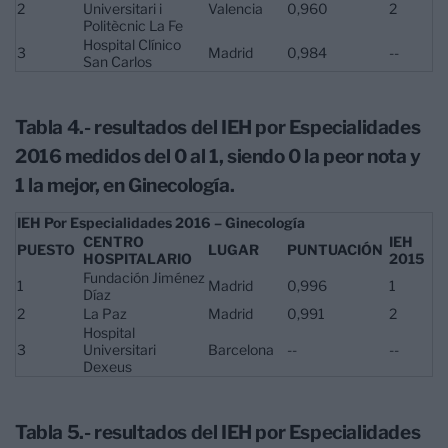
2
Universitari i
Valencia
0,960
2
Politècnic La Fe
Hospital Clínico
3
Madrid
0,984
--
San Carlos
Tabla 4.- resultados del IEH por Especialidades
2016 medidos del 0 al 1, siendo 0 la peor nota y
1 la mejor, en Ginecología.
IEH Por Especialidades 2016 – Ginecología
CENTRO
IEH
PUESTO
LUGAR
PUNTUACIÓN
HOSPITALARIO
2015
Fundación Jiménez
1
Madrid
0,996
1
Díaz
2
La Paz
Madrid
0,991
2
Hospital
3
Universitari
Barcelona
--
--
Dexeus
Tabla 5.- resultados del IEH por Especialidades