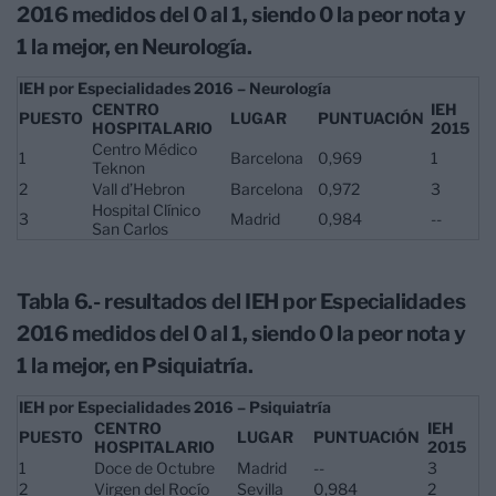
2016 medidos del 0 al 1, siendo 0 la peor nota y
1 la mejor, en Neurología.
IEH por Especialidades 2016 – Neurología
CENTRO
IEH
PUESTO
LUGAR
PUNTUACIÓN
HOSPITALARIO
2015
Centro Médico
1
Barcelona
0,969
1
Teknon
2
Vall d’Hebron
Barcelona
0,972
3
Hospital Clínico
3
Madrid
0,984
--
San Carlos
Tabla 6.- resultados del IEH por Especialidades
2016 medidos del 0 al 1, siendo 0 la peor nota y
1 la mejor, en Psiquiatría.
IEH por Especialidades 2016 – Psiquiatría
CENTRO
IEH
PUESTO
LUGAR
PUNTUACIÓN
HOSPITALARIO
2015
1
Doce de Octubre
Madrid
--
3
2
Virgen del Rocío
Sevilla
0,984
2