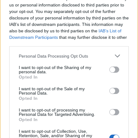
1 la mejor, en Pediatría.
us or personal information disclosed to third parties prior to
your opt-out. You may separately opt-out of the further
IEH por Especialidades 2016 – Pediatría
disclosure of your personal information by third parties on the
CENTRO
IEH
PUESTO
LUGAR
PUNTUACIÓN
IAB’s list of downstream participants. This information may
HOSPITALARIO
2015
also be disclosed by us to third parties on the
IAB’s List of
1
La Paz
Madrid
0,991
1
Downstream Participants
Hospital del Niño
that may further disclose it to other
2
Madrid
--
2
de Jesús
third parties.
Hospital Sant Joan
3
Barcelona
--
3
de Déu
Personal Data Processing Opt Outs
I want to opt-out of the Sharing of my
personal data.
Tabla 9.- resultados del IEH Por Especialidades
Opted In
2016 medidos del 0 al 1, siendo 0 la peor nota y
I want to opt-out of the Sale of my
1 la mejor, en Reumatología.
Personal Data.
Opted In
IEH por Especialidades 2016 – Reumatología
CENTRO
IEH
I want to opt-out of processing my
PUESTO
LUGAR
PUNTUACIÓN
Personal Data for Targeted Advertising.
HOSPITALARIO
2015
Opted In
1
La Paz
Madrid
0,991
1
Hospital Clínic
2
Barcelona
0,995
3
I want to opt-out of Collection, Use,
Barcelona
Retention, Sale, and/or Sharing of my
3
Gregorio Marañón
Madrid
0,961
2