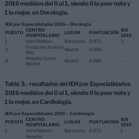
2016 medidos del 0 al 1, siendo 0 la peor nota y
1 la mejor, en Oncología.
IEH por Especialidades 2016 – Oncología
CENTRO
IEH
PUESTO
LUGAR
PUNTUACIÓN
HOSPITALARIO
2015
1
Vall d’Hebron
Barcelona
0,972
3
Fundación Jiménez
2
Madrid
0,996
--
Díaz
Hospital Quirón
3
Madrid
0,980
--
Madrid
Tabla 3.- resultados del IEH por Especialidades
2016 medidos del 0 al 1, siendo 0 la peor nota y
1 la mejor, en Cardiología.
IEH por Especialidades 2016 – Cardiología
CENTRO
IEH
PUESTO
LUGAR
PUNTUACIÓN
HOSPITALARIO
2015
1
Vall d’Hebron
Barcelona
0,972
1
Hospital