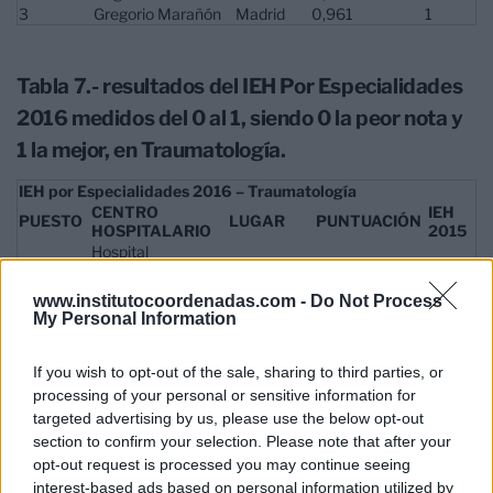
3
Gregorio Marañón
Madrid
0,961
1
Tabla 7.- resultados del IEH Por Especialidades
2016 medidos del 0 al 1, siendo 0 la peor nota y
1 la mejor, en Traumatología.
IEH por Especialidades 2016 – Traumatología
CENTRO
IEH
PUESTO
LUGAR
PUNTUACIÓN
HOSPITALARIO
2015
Hospital
1
Universitari Quirón
Barcelona
--
1
Dexeus
www.institutocoordenadas.com -
Do Not Process
2
La Paz
Madrid
0,991
3
My Personal Information
Hospital
3
Universitari i
Valencia
0,960
2
Politècnic La Fe
If you wish to opt-out of the sale, sharing to third parties, or
processing of your personal or sensitive information for
targeted advertising by us, please use the below opt-out
Tabla 8.- resultados del IEH por Especialidades
section to confirm your selection. Please note that after your
opt-out request is processed you may continue seeing
2016 medidos del 0 al 1, siendo 0 la peor nota y
interest-based ads based on personal information utilized by