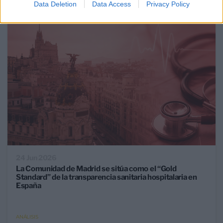
Data Deletion
Data Access
Privacy Policy
24 Jun 2026
La Comunidad de Madrid se sitúa como el “Gold
Standard” de la transparencia sanitaria hospitalaria en
España
ANÁLISIS