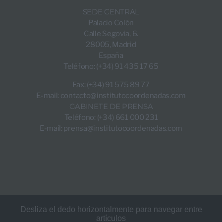
SEDE CENTRAL
Palacio Colón
Calle Segovia, 6.
28005, Madrid
España
Teléfono: (+34) 91 435 17 65
Fax: (+34) 91 575 89 77
E-mail:
contacto@institutocoordenadas.com
GABINETE DE PRENSA
Teléfono: (+34) 661 000 231
E-mail:
prensa@institutocoordenadas.com