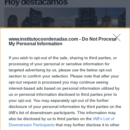
Hoy destacamos
www.institutocoordenadas.com -
Do Not Process
My Personal Information
If you wish to opt-out of the sale, sharing to third parties, or
processing of your personal or sensitive information for
targeted advertising by us, please use the below opt-out
section to confirm your selection. Please note that after your
opt-out request is processed you may continue seeing
interest-based ads based on personal information utilized by
17 Jul 2026
us or personal information disclosed to third parties prior to
La revisión de MARCo debe garantizar la inversión y
your opt-out. You may separately opt-out of the further
preservar el liderazgo español en fibra
disclosure of your personal information by third parties on the
IAB’s list of downstream participants. This information may
also be disclosed by us to third parties on the
IAB’s List of
Downstream Participants
that may further disclose it to other
RETOS MERCADO TELECOM