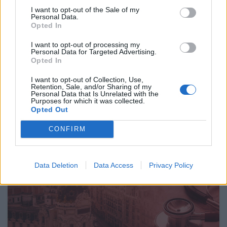
I want to opt-out of the Sale of my
Personal Data.
Opted In
30 Jun 2026
El aumento del 52% de plazas MIR no corrige el déficit
I want to opt-out of processing my
de médicos en especialidades y territorios clave según
Personal Data for Targeted Advertising.
el Instituto Coordenadas
Opted In
I want to opt-out of Collection, Use,
Retention, Sale, and/or Sharing of my
ANÁLISIS
Personal Data that Is Unrelated with the
Purposes for which it was collected.
Opted Out
CONFIRM
Data Deletion
Data Access
Privacy Policy