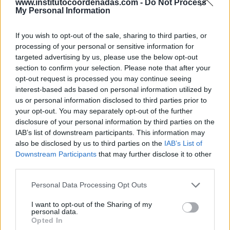
www.institutocoordenadas.com -
Do Not Process
My Personal Information
17 Jul 2026
If you wish to opt-out of the sale, sharing to third parties, or
La revisión de MARCo debe garantizar la inversión y
processing of your personal or sensitive information for
preservar el liderazgo español en fibra
targeted advertising by us, please use the below opt-out
section to confirm your selection. Please note that after your
opt-out request is processed you may continue seeing
RETOS MERCADO TELECOM
interest-based ads based on personal information utilized by
us or personal information disclosed to third parties prior to
your opt-out. You may separately opt-out of the further
disclosure of your personal information by third parties on the
IAB’s list of downstream participants. This information may
also be disclosed by us to third parties on the
IAB’s List of
Downstream Participants
that may further disclose it to other
third parties.
Personal Data Processing Opt Outs
I want to opt-out of the Sharing of my
personal data.
Opted In