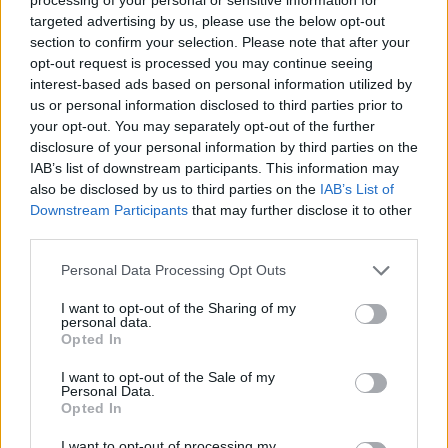
El área costera de Fukushima es un caladero
targeted advertising by us, please use the below opt-out
distante crucial para los pescadores de Taiwán,
section to confirm your selection. Please note that after your
que abarca caladeros vitales para el pez espada, el
opt-out request is processed you may continue seeing
interest-based ads based on personal information utilized by
pez lanceta y el calamar volador del Pacífico Norte.
us or personal information disclosed to third parties prior to
your opt-out. You may separately opt-out of the further
El seguimiento por los países de la región de los
disclosure of your personal information by third parties on the
niveles radiactivos en las aguas y su concordancia
IAB’s list of downstream participants. This information may
con los estándares de seguridad deberá
also be disclosed by us to third parties on the
IAB’s List of
Downstream Participants
that may further disclose it to other
mejorarse en los próximos meses. En paralelo, los
third parties.
controles adicionales sobre los productos
Personal Data Processing Opt Outs
alimenticios importados de Japón pasarán a ser
una rutina.
I want to opt-out of the Sharing of my
personal data.
Opted In
SOBRE EL INSTITUTO COORDENADAS DE
GOBERNANZA Y ECONOMIA APLICADA
I want to opt-out of the Sale of my
Personal Data.
Opted In
Institución de pensamiento e investigación de la
interacción entre gobernanza y economía aplicada
I want to opt-out of processing my