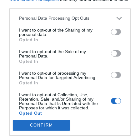
RETOS MERCADO TELECOM
third parties.
Personal Data Processing Opt Outs
I want to opt-out of the Sharing of my
personal data.
Opted In
I want to opt-out of the Sale of my
Personal Data.
Opted In
I want to opt-out of processing my
Personal Data for Targeted Advertising.
Opted In
I want to opt-out of Collection, Use,
Retention, Sale, and/or Sharing of my
Personal Data that Is Unrelated with the
Purposes for which it was collected.
30 Jun 2026
Opted Out
El aumento del 52% de plazas MIR no corrige el déficit
de médicos en especialidades y territorios clave según
CONFIRM
el Instituto Coordenadas