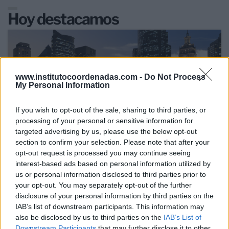
Hoy destacamos
www.institutocoordenadas.com -
Do Not Process
My Personal Information
If you wish to opt-out of the sale, sharing to third parties, or
processing of your personal or sensitive information for
targeted advertising by us, please use the below opt-out
section to confirm your selection. Please note that after your
opt-out request is processed you may continue seeing
interest-based ads based on personal information utilized by
us or personal information disclosed to third parties prior to
17 Jul 2026
your opt-out. You may separately opt-out of the further
La revisión de MARCo debe garantizar la inversión y
disclosure of your personal information by third parties on the
preservar el liderazgo español en fibra
IAB’s list of downstream participants. This information may
also be disclosed by us to third parties on the
IAB’s List of
Downstream Participants
that may further disclose it to other