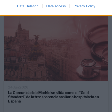
ANÁLISIS
Data Deletion
Data Access
Privacy Policy
24 Jun 2026
La Comunidad de Madrid se sitúa como el “Gold
Standard” de la transparencia sanitaria hospitalaria en
España