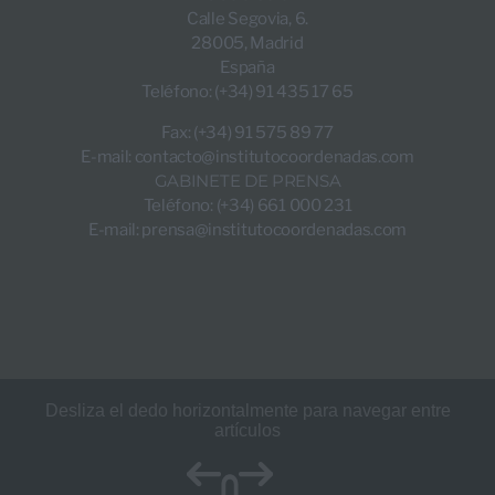
Calle Segovia, 6.
28005, Madrid
España
Teléfono: (+34) 91 435 17 65
Fax: (+34) 91 575 89 77
E-mail:
contacto@institutocoordenadas.com
GABINETE DE PRENSA
Teléfono: (+34) 661 000 231
E-mail:
prensa@institutocoordenadas.com