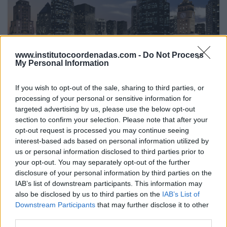
www.institutocoordenadas.com -
Do Not Process
My Personal Information
If you wish to opt-out of the sale, sharing to third parties, or
processing of your personal or sensitive information for
targeted advertising by us, please use the below opt-out
section to confirm your selection. Please note that after your
opt-out request is processed you may continue seeing
17 Jul 2026
interest-based ads based on personal information utilized by
La revisión de MARCo debe garantizar la inversión y
us or personal information disclosed to third parties prior to
preservar el liderazgo español en fibra
your opt-out. You may separately opt-out of the further
disclosure of your personal information by third parties on the
IAB’s list of downstream participants. This information may
RETOS MERCADO TELECOM
also be disclosed by us to third parties on the
IAB’s List of
Downstream Participants
that may further disclose it to other
third parties.