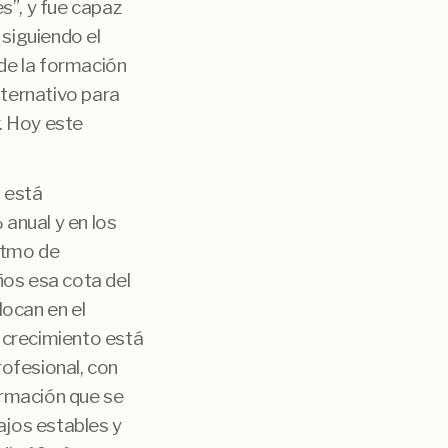
s”, y fue capaz
 siguiendo el
de la formación
lternativo para
. Hoy este
l está
anual y en los
itmo de
ños esa cota del
locan en el
 crecimiento está
rofesional, con
ormación que se
ajos estables y