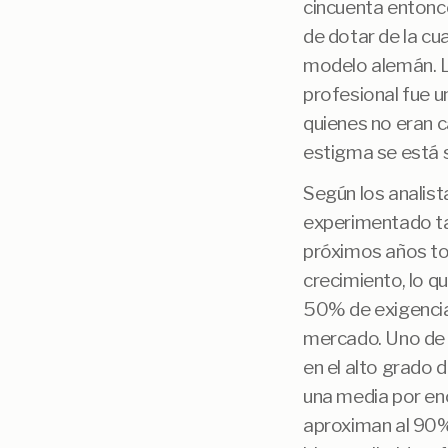
cincuenta entonce
de dotar de la cu
modelo alemán. L
profesional fue u
quienes no eran c
estigma se está 
Según los analist
experimentado tas
próximos años tod
crecimiento, lo q
50% de exigencia 
mercado. Uno de l
en el alto grado 
una media por enc
aproximan al 90%