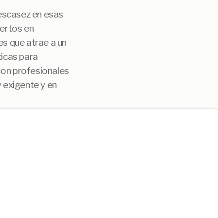
 escasez en esas
pertos en
s que atrae a un
ticas para
Son profesionales
 exigente y en
la tramitación de
esional que, en
n la herramienta
.
ik B&M Consulting
nálisis detallado
, Medac, Ilerna,