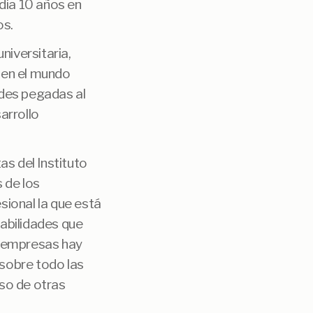
edia 10 años en
os.
niversitaria,
l en el mundo
ades pegadas al
arrollo
as del Instituto
 de los
sional la que está
abilidades que
e empresas hay
sobre todo las
lso de otras