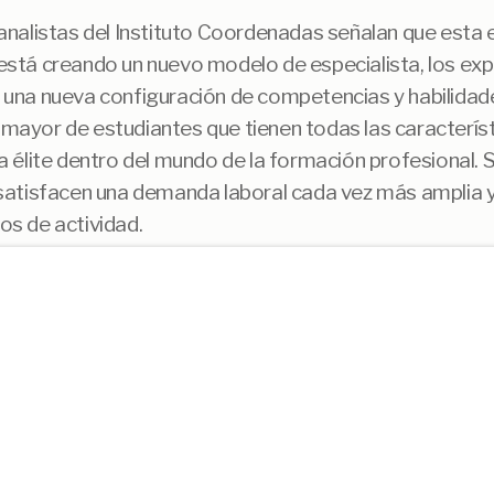
analistas del Instituto Coordenadas señalan que esta
está creando un nuevo modelo de especialista, los ex
 una nueva configuración de competencias y habilidade
mayor de estudiantes que tienen todas las caracterís
a élite dentro del mundo de la formación profesional. 
 satisfacen una demanda laboral cada vez más amplia y
os de actividad.
ormación profesional ha llevado al Gobierno a acelerar 
nica de Ordenación e Integración de la Formación Prof
alistas del Instituto Coordenadas, puede convertirse e
e una vez por todas, se impulse este modelo educativo
ste mes de Julio, la consultora independiente Strateg
anking de los mejores centros de FP de España, con un a
 10 principales operadores privados de España (CESUR