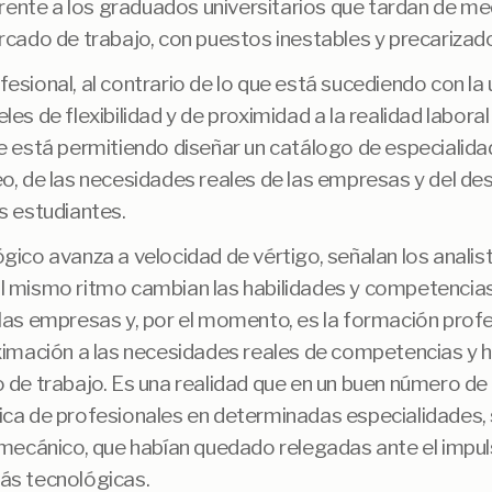
 frente a los graduados universitarios que tardan de m
rcado de trabajo, con puestos inestables y precarizad
esional, al contrario de lo que está sucediendo con la u
les de flexibilidad y de proximidad a la realidad labora
e está permitiendo diseñar un catálogo de especialid
o, de las necesidades reales de las empresas y del des
s estudiantes.
gico avanza a velocidad de vértigo, señalan los analist
l mismo ritmo cambian las habilidades y competencias
las empresas y, por el momento, es la formación profe
ximación a las necesidades reales de competencias y h
o de trabajo. Es una realidad que en un buen número d
ica de profesionales en determinadas especialidades, 
 mecánico, que habían quedado relegadas ante el impu
ás tecnológicas.