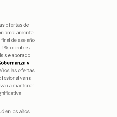
las ofertas de
ron ampliamente
 final de ese año
0,1%; mientras
lisis elaborado
Gobernanza y
años las ofertas
ofesional van a
e van a mantener,
gnificativa
ió en los años