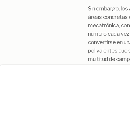
Sin embargo, los 
áreas concretas 
mecatrónica, con
número cada vez 
convertirse en un
User
polivalentes que
Consent
Prompt
multitud de camp
Focus
Prompt
El empuje de la f
la nueva Ley Orgá
opinión de los an
clave para que, d
Recientemente, e
ha realizado el r
y profundo de las