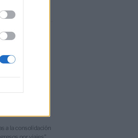
esos turísticos, que
s reservas de
o, pasando de 199,2
illones de euros) en
ntes en el
 todos los récords,
mil millones de DH
as a la consolidación
gresos por viajes",