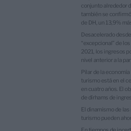
conjunto alrededor d
también se confirmó 
de DH, un 13,9% más
Desacelerado desde l
“excepcional” de los
2021, los ingresos p
nivel anterior a la p
Pilar de la economía 
turismo está en el c
en cuatro años. El ob
de dírhams de ingres
El dinamismo de las 
turismo pueden ahora 
En tiempos de incert