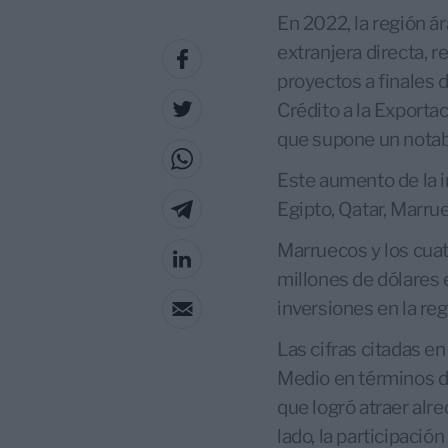
En 2022, la región 
extranjera directa, 
proyectos a finales 
Crédito a la Exportac
que supone un notab
Este aumento de la i
Egipto, Qatar, Marru
Marruecos y los cuat
millones de dólares 
inversiones en la re
Las cifras citadas en
Medio en términos de
que logró atraer alr
lado, la participaci