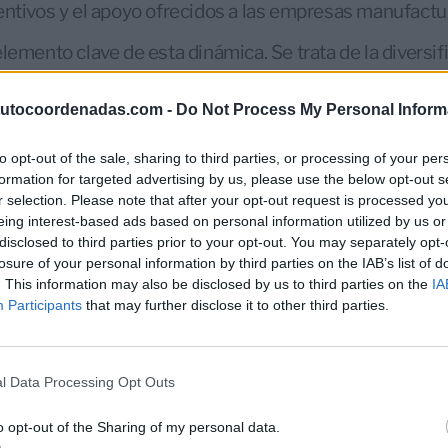
entivos y el apoyo ofrecidos a las empresas manufactu
lemento clave de esta dinámica. Se trata de la diversif
os objetivo. A lo largo del año pasado, Marruecos ha 
. Sólo en los primeros cinco meses del año en curso, el
tutocoordenadas.com -
Do Not Process My Personal Inform
icitudes para la creación de nuevas empresas.
to opt-out of the sale, sharing to third parties, or processing of your per
me sobre el clima de inversión en el mundo, publicado
formation for targeted advertising by us, please use the below opt-out s
r selection. Please note that after your opt-out request is processed y
to de Estado de los EEUU describió a Marruecos como 
eing interest-based ads based on personal information utilized by us or
disclosed to third parties prior to your opt-out. You may separately opt-
losure of your personal information by third parties on the IAB’s list of
ncia de Europa, África subsahariana y Oriente Medio, 
. This information may also be disclosed by us to third parties on the
IA
Participants
that may further disclose it to other third parties.
cios regional aprovechando su posición geográfica est
 y su infraestructura de clase mundial para desarrollar
ión y exportación para empresas internacionales”, se
l Data Processing Opt Outs
s Unidos.
o opt-out of the Sharing of my personal data.