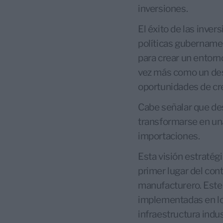
inversiones.
El éxito de las inv
políticas gubername
para crear un entorn
vez más como un dest
oportunidades de cre
Cabe señalar que des
transformarse en una
importaciones.
Esta visión estratég
primer lugar del con
manufacturero. Este 
implementadas en los
infraestructura indus