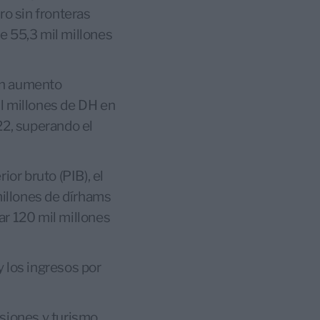
ro sin fronteras
e 55,3 mil millones
 un aumento
il millones de DH en
22, superando el
ior bruto (PIB), el
millones de dírhams
rar 120 mil millones
 los ingresos por
rsiones y turismo