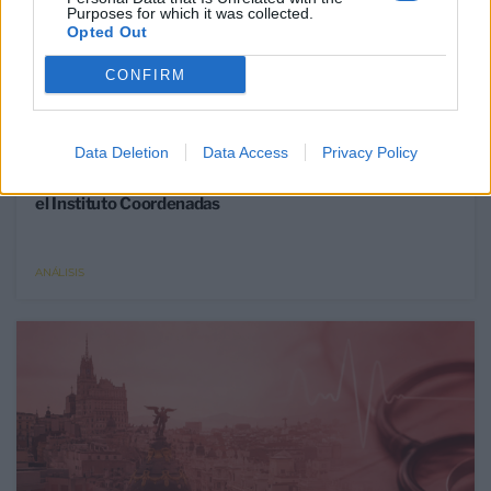
Purposes for which it was collected.
Opted Out
CONFIRM
30 Jun 2026
Data Deletion
Data Access
Privacy Policy
El aumento del 52% de plazas MIR no corrige el déficit
de médicos en especialidades y territorios clave según
el Instituto Coordenadas
ANÁLISIS