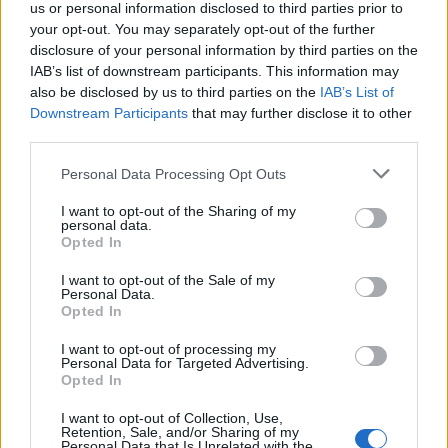
us or personal information disclosed to third parties prior to
your opt-out. You may separately opt-out of the further
disclosure of your personal information by third parties on the
IAB’s list of downstream participants. This information may
also be disclosed by us to third parties on the
IAB’s List of
Downstream Participants
that may further disclose it to other
17 Jul 2026
third parties.
La revisión de MARCo debe garantizar la inversión y
preservar el liderazgo español en fibra
Personal Data Processing Opt Outs
I want to opt-out of the Sharing of my
personal data.
Opted In
RETOS MERCADO TELECOM
I want to opt-out of the Sale of my
Personal Data.
Opted In
I want to opt-out of processing my
Personal Data for Targeted Advertising.
Opted In
I want to opt-out of Collection, Use,
Retention, Sale, and/or Sharing of my
Personal Data that Is Unrelated with the